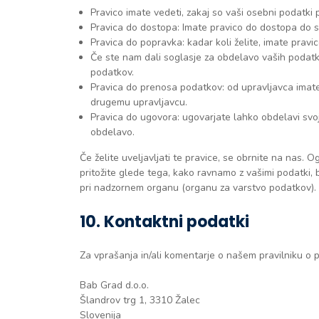
Pravico imate vedeti, zakaj so vaši osebni podatki p
Pravica do dostopa: Imate pravico do dostopa do s
Pravica do popravka: kadar koli želite, imate pravic
Če ste nam dali soglasje za obdelavo vaših podatko
podatkov.
Pravica do prenosa podatkov: od upravljavca imate 
drugemu upravljavcu.
Pravica do ugovora: ugovarjate lahko obdelavi svoj
obdelavo.
Če želite uveljavljati te pravice, se obrnite na nas. 
pritožite glede tega, kako ravnamo z vašimi podatki, 
pri nadzornem organu (organu za varstvo podatkov).
10. Kontaktni podatki
Za vprašanja in/ali komentarje o našem pravilniku o pi
Bab Grad d.o.o.
Šlandrov trg 1, 3310 Žalec
Slovenija