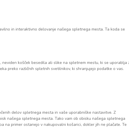
ravilno in interaktivno delovanje našega spletnega mesta. Ta koda se
n, neviden košček besedila ali slike na spletnem mestu, ki se uporablja 
 preko različnih spletnih svetilnikov, ki shranjujejo podatke o vas.
ločenih delov spletnega mesta in vaše uporabniške nastavitve. Z
obisk našega spletnega mesta. Tako vam ob obisku našega spletnega
 pa na primer ostanejo v nakupovalni košarici, dokler jih ne plačate. Te