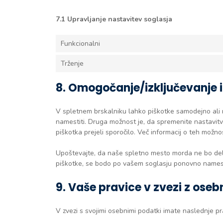
7.1 Upravljanje nastavitev soglasja
Funkcionalni
Trženje
8. Omogočanje/izključevanje i
V spletnem brskalniku lahko piškotke samodejno ali ro
namestiti. Druga možnost je, da spremenite nastavitv
piškotka prejeli sporočilo. Več informacij o teh možn
Upoštevajte, da naše spletno mesto morda ne bo delov
piškotke, se bodo po vašem soglasju ponovno namesti
9. Vaše pravice v zvezi z oseb
V zvezi s svojimi osebnimi podatki imate naslednje pr