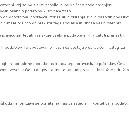
otrebni, kaj se bo z njimi zgodilo in koliko časa bodo shranjeni.
vojih osebnih podatkov, ki so nam znani.
o do dopolnitve, popravka, izbrisa ali blokiranja svojih osebnih podatko
v, imate pravico do preklica tega soglasja in izbrisa vaših osebnih
pravico zahtevati vse svoje osebne podatke in jih v celoti prenesti k
ih podatkov. To upoštevamo, razen če obstajajo upravičeni razlogi za
Oglejte si kontaktne podatke na koncu tega pravilnika o piškotkih. Če se
bomo veseli vašega odgovora, imate pa tudi pravico, da vložite pritožbo
škotkih in tej izjavi se obrnite na nas z naslednjimi kontaktnimi podatki