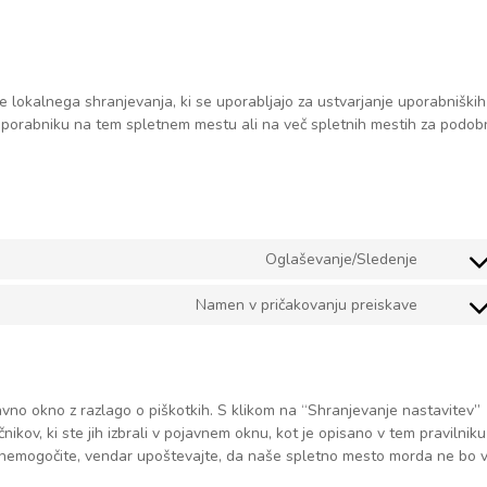
ike lokalnega shranjevanja, ki se uporabljajo za ustvarjanje uporabniških
e uporabniku na tem spletnem mestu ali na več spletnih mestih za podo
Oglaševanje/Sledenje
Consen
to
Namen v pričakovanju preiskave
service
Consen
google-
to
maps
service
različni
avno okno z razlago o piškotkih. S klikom na “Shranjevanje nastavitev”
nikov, ki ste jih izbrali v pojavnem oknu, kot je opisano v tem pravilniku
 onemogočite, vendar upoštevajte, da naše spletno mesto morda ne bo 