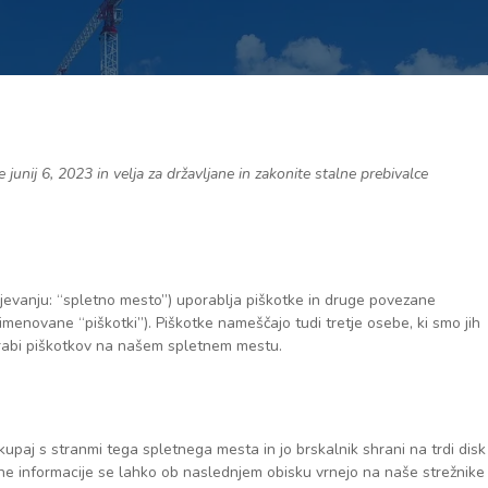
 junij 6, 2023 in velja za državljane in zakonite stalne prebivalce
jevanju: “spletno mesto”) uporablja piškotke in druge povezane
imenovane “piškotki”). Piškotke nameščajo tudi tretje osebe, ki smo jih
abi piškotkov na našem spletnem mestu.
kupaj s stranmi tega spletnega mesta in jo brskalnik shrani na trdi disk
ne informacije se lahko ob naslednjem obisku vrnejo na naše strežnike 