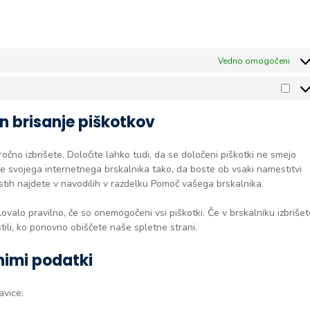
Vedno omogočeni
Trže
n brisanje piškotkov
čno izbrišete. Določite lahko tudi, da se določeni piškotki ne smejo
e svojega internetnega brskalnika tako, da boste ob vsaki namestitvi
ostih najdete v navodilih v razdelku Pomoč vašega brskalnika.
alo pravilno, če so onemogočeni vsi piškotki. Če v brskalniku izbrišet
li, ko ponovno obiščete naše spletne strani.
nimi podatki
avice: